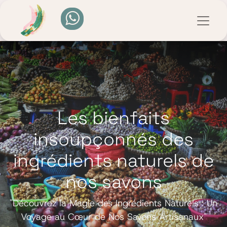
Les bienfaits
insoupçonnés des
ingrédients naturels de
nos savons
"Découvrez la Magie des Ingrédients Naturels : Un
Voyage au Cœur de Nos Savons Artisanaux"