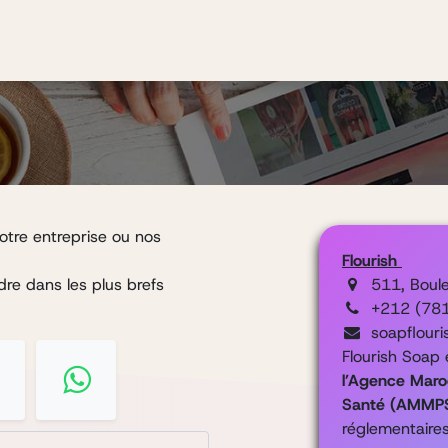
Boutique
Blog
Contact
Notre histoire
tre entreprise ou nos
Flourish
re dans les plus brefs
511, Boul
+212 (78
soapflour
Flourish Soap 
l’Agence Maro
Santé (AMMP
réglementaire