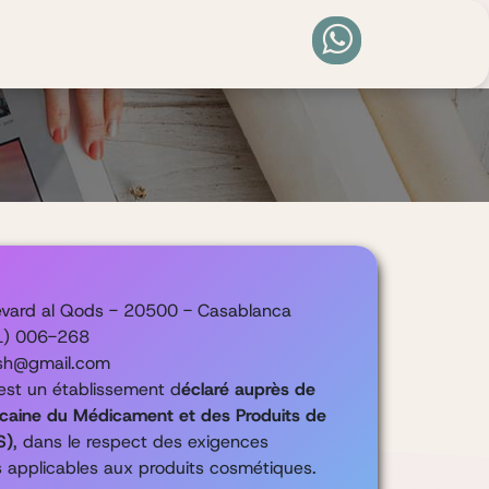
0
evard al Qods - 20500 - Casablanca
1) 006-268
ish@gmail.com
est un établissement d
éclaré auprès de
caine du Médicament et des Produits de
S)
, dans le respect des exigences
s applicables aux produits cosmétiques.