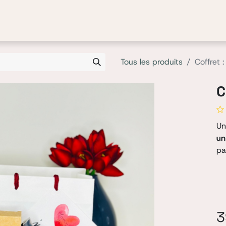
Boutique
Blog
Contact
Notre histoire
Tous les produits
Coffret 
C
Un
un
pa
3