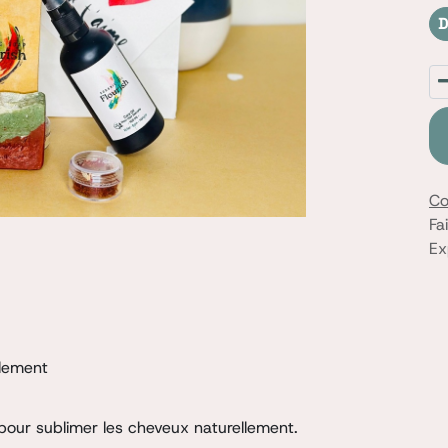
D
Co
Fa
Ex
rellement
pour sublimer les cheveux naturellement.